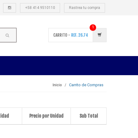
+58 414 9510110
Rastrea tu compra
1
CARRITO -
REF.
26.74
Carrito de Compras
Inicio
tidad
Precio por Unidad
Sub Total