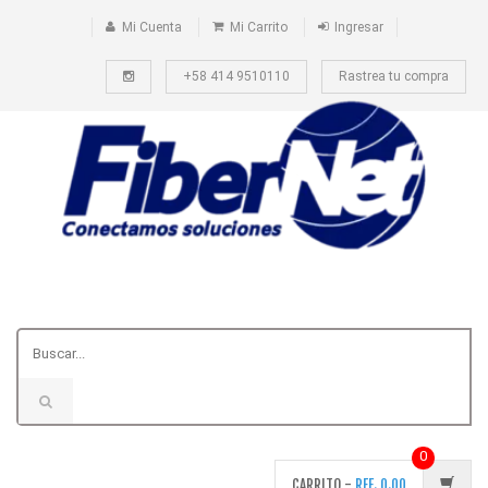
Mi Cuenta
Mi Carrito
Ingresar
+58 414 9510110
Rastrea tu compra
0
CARRITO -
REF.
0.00