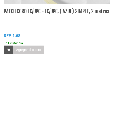
PATCH CORD LC/UPC - LC/UPC, ( AZUL) SIMPLE, 2 metros
O
REF. 1.68
RE
En Existencia
Agregar al carrito