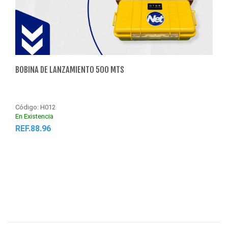
BOBINA DE LANZAMIENTO 500 MTS
BOBI
Código: H012
Códi
En Existencia
En Ex
REF.88.96
REF
Agregar al Carrito