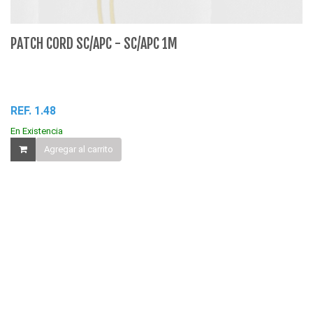
PATCH CORD SC/APC - SC/APC 1M
T
REF. 1.48
RE
En Existencia
Agregar al carrito