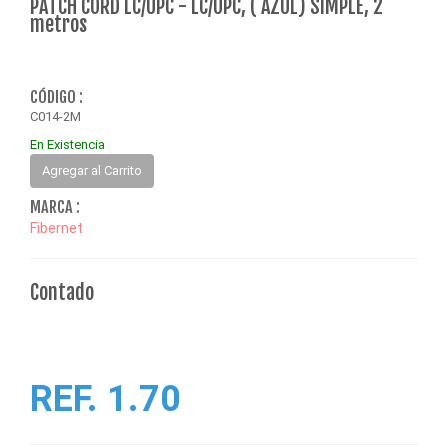
PATCH CORD LC/UPC - LC/UPC, ( AZUL) SIMPLE, 2
metros
CÓDIGO :
C014-2M
En Existencia
Agregar al Carrito
MARCA :
Fibernet
Contado
REF. 1.70