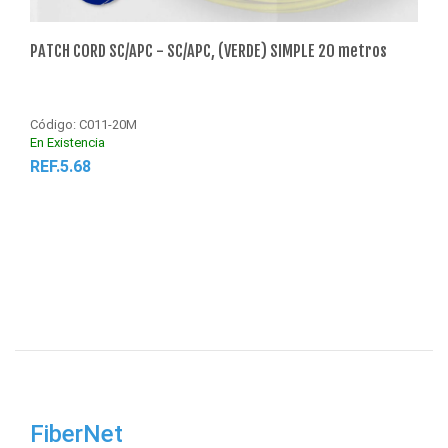
PATCH CORD SC/APC - SC/APC, (VERDE) SIMPLE 20 metros
PATC
Código: C011-20M
Códi
En Existencia
En Ex
REF.5.68
REF
Agregar al Carrito
FiberNet