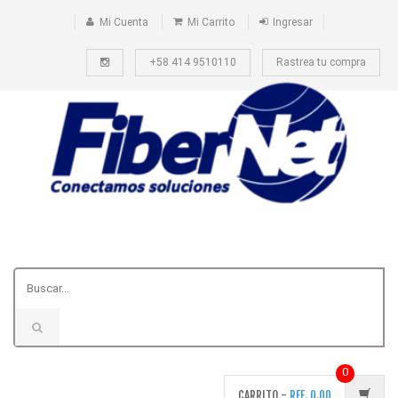
Mi Cuenta
Mi Carrito
Ingresar
+58 414 9510110
Rastrea tu compra
0
CARRITO -
REF.
0.00