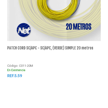
PATCH CORD SC/APC - SC/APC, (VERDE) SIMPLE 20 metros
PATC
Código: C011-20M
Códi
En Existencia
En Ex
REF.5.59
REF
Agregar al Carrito