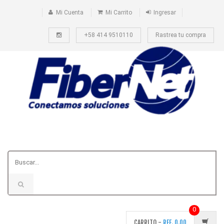
Mi Cuenta
Mi Carrito
Ingresar
+58 414 9510110
Rastrea tu compra
0
CARRITO -
REF.
0.00