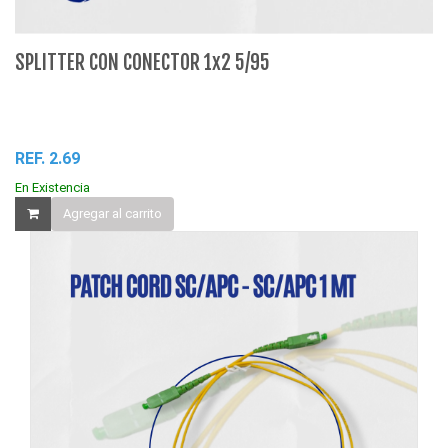
SPLITTER CON CONECTOR 1x2 5/95
P
REF. 2.69
RE
En Existencia
En
Agregar al carrito