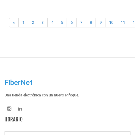
«
1
2
3
4
5
6
7
8
9
10
11
1
FiberNet
Una tienda electrónica con un nuevo enfoque.
HORARIO