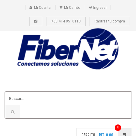
Mi Cuenta
Mi Carrito
Ingresar
+58 414 9510110
Rastrea tu compra
0
CARRITO -
REF.
0.00