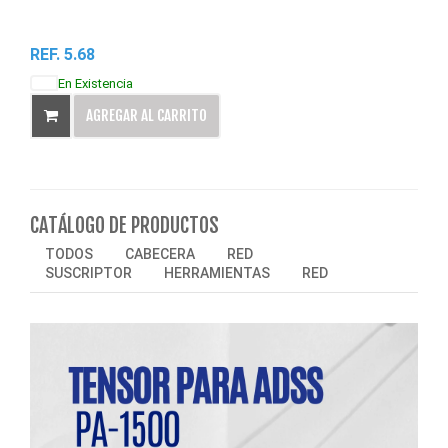
REF. 5.68
REF.
En Existencia
AGREGAR AL CARRITO
CATÁLOGO DE PRODUCTOS
TODOS
CABECERA
RED
SUSCRIPTOR
HERRAMIENTAS
RED